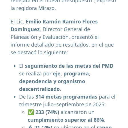
reflejará en el nuevo presupuesto”, expresó
la regidora Mirazo.
El Lic.
Emilio Ramón Ramiro Flores
Domínguez
, Director General de
Planeación y Evaluación, presentó el
informe detallado de resultados, en el que
se destacó lo siguiente:
El
seguimiento de las metas del PMD
se realiza por
eje, programa,
dependencia y organismo
descentralizado
.
De las
314 metas programadas
para el
trimestre julio–septiembre de 2025:
✅
233 (74%)
alcanzaron un
cumplimiento superior al 86%
.
⚠️
21 (7%)
se ubicaron en el
rango