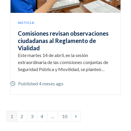
NOTICIA
Comisiones revisan observaciones
ciudadanas al Reglamento de
Vialidad
Este martes 14 de abril, en la sesión
extraordinaria de las comisiones conjuntas de
Seguridad Pública y Movilidad, se planteó…
Published 4 meses ago
Page
Page
Page
Page
Page
Siguiente
1
2
3
4
…
10