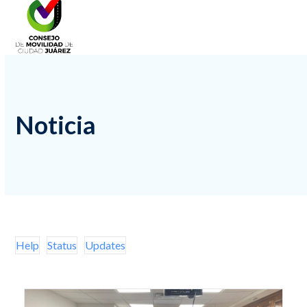
Skip
Open
Close
to
mobile
mobile
content
menu
menu
Noticia
Help
Status
Updates