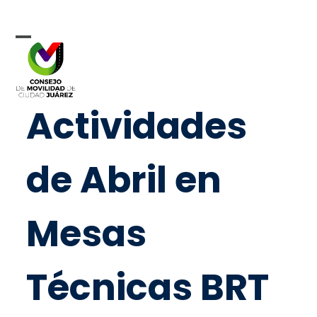
Skip
to
content
Open
Close
mobile
mobile
menu
menu
Actividades
de Abril en
Mesas
Técnicas BRT