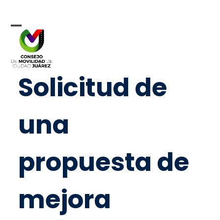
Skip
to
content
Open
Close
mobile
mobile
menu
menu
Solicitud de
una
propuesta de
mejora