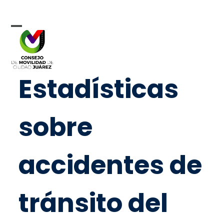
Skip
to
content
Open
Close
mobile
mobile
menu
menu
Estadísticas
sobre
accidentes de
tránsito del