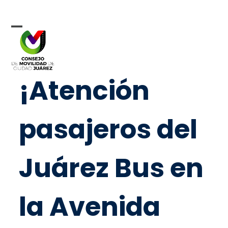
Skip
to
content
Open
Close
mobile
mobile
menu
menu
¡Atención
pasajeros del
Juárez Bus en
la Avenida